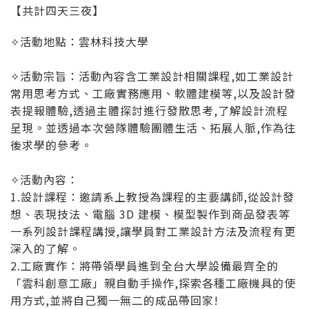
【共計四天三夜】
✧活動地點：雲林科技大學
✧活動宗旨：活動內容含工業設計相關課程,如工業設計
常用思考方式、工廠實務應用、軟體建模等,以及設計發
表提報體驗,透過主體探討進行發散思考,了解設計流程
呈現。並透過本次營隊體驗團體生活、拓展人脈,作為往
後求學的參考。
✧活動內容：
1.設計課程：邀請系上教授為課程的主要講師,從設計發
想、表現技法、電腦 3D 建模、模型製作到商品發表等
一系列設計課程講授,讓學員對工業設計方法及流程有更
深入的了解。
2.工廠實作：將帶領學員進到全台大學設備最齊全的
「雲科創意工廠」親自動手操作,探索各種工廠機具的使
用方式,並將自己獨一無二的成品帶回家!