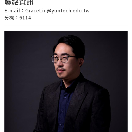
聯絡資訊
E-mail：GraceLin@yuntech.edu.tw
分機
：6114