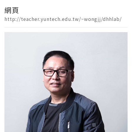
網頁
http://teacher.yuntech.edu.tw/~wongjj/dhhlab/