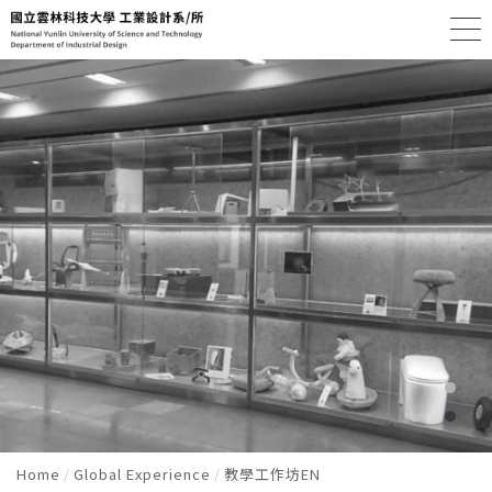
Home
Global Experience
教學工作坊EN