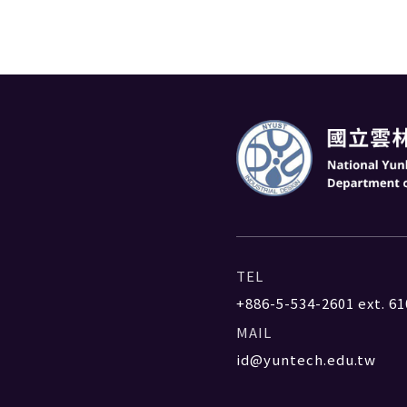
TEL
+886-5-534-2601
ext. 61
MAIL
id@yuntech.edu.tw