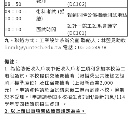
報到
08：50
(DC102)
09：10 --
術科考試 (描
報到同時公佈描繪測試地點
10：00
繪)
設計一館工設系會議室
10：10 –
面試時間
(DC101)
九、
聯絡方式：工業設計系辦公室 聯絡人：林盟晃助教
linmh@yuntech.edu.tw
電話：05-5524978
備註︰
1. 為協助低收入戶或中低收入戶考生順利參加本校第二
階段甄試，本校提供交通費補助（限搭乘公共運輸之經
濟／標準座位）及住宿費補助（上限新台幣2,000
元）。申請資料請於面試結束後二週內寄達本校，逾期
恕不受理。｢申請請參閱本校招生資訊網/最新訊息/114
學年度四技甄選招生資訊｣。
2.
以上面試事項皆依簡章規定為主
。