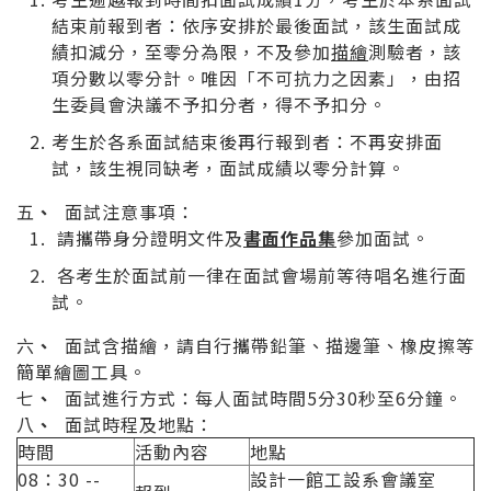
結束前報到者：依序安排於最後面試，該生面試成
績扣減分，至零分為限，不及參加
描繪
測驗者，該
項分數以零分計。唯因「不可抗力之因素」，由招
生委員會決議不予扣分者，得不予扣分。
考生於各系面試結束後再行報到者：不再安排面
試，該生視同缺考，面試成績以零分計算。
五
、
面試注意事項：
請攜帶身分證明文件及
書面作品集
參加面試。
各考生於面試前一律在面試會場前等待唱名進行面
試。
六
、
面試含描繪，請自行攜帶鉛筆、描邊筆、橡皮擦等
簡單繪圖工具。
七
、
面試進行方式：每人面試時間5分30秒至6分鐘。
八
、
面試時程及地點：
時間
活動內容
地點
08：30 --
設計一館工設系會議室