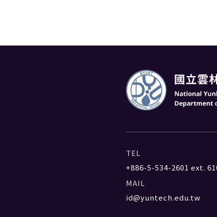
TEL
+886-5-534-2601
ext. 61
MAIL
id@yuntech.edu.tw