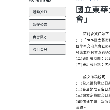
國立東華
活動資訊
會」
系辦公告
一、研討會資訊如下
實習徵才
(一)「2026亞
個學術交流與實務經
招生資訊
發表並經過審查通過
(二)研討會時間：20
(三)研討會地點：該
二、論文徵稿說明：
(一)全文投稿截止日期
(二)審查錄取公告日期
(三)論文定稿繳交日期
(四)徵稿主題：藝
實務。