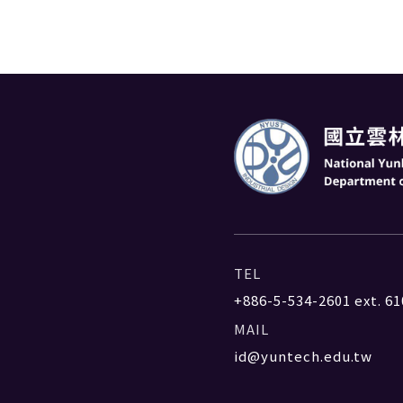
TEL
+886-5-534-2601
ext. 61
MAIL
id@yuntech.edu.tw