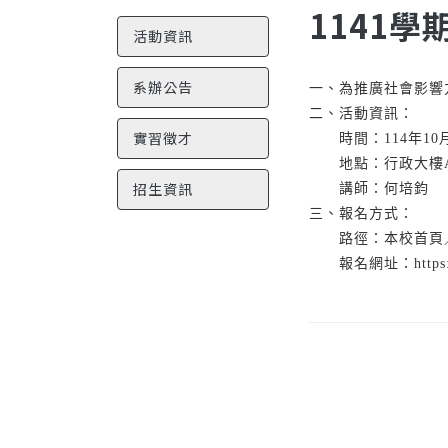
1141學
活動資訊
系辦公告
一、為推廣社會影響
二、活動資訊：
實習徵才
時間：114年10月27
地點：行政大樓AD
招生資訊
講師：何培鈞
三、報名方式：
路徑：本校首頁／單
報名網址：https://webap