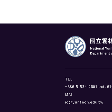
TEL
+886-5-534-2601
ext. 61
MAIL
id@yuntech.edu.tw