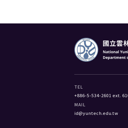
TEL
+886-5-534-2601
ext. 61
MAIL
id@yuntech.edu.tw