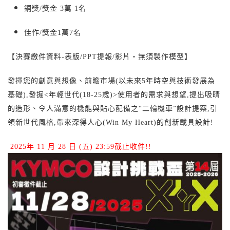
銅獎/獎金 3萬 1名
佳作/獎金1萬7名
【決賽繳件資料-表版/PPT提報/影片・無須製作模型】
發揮您的創意與想像、前瞻市場(以未來5年時空與技術發展為
基礎),發掘<年輕世代(18-25歲)>使用者的需求與想望,提出吸晴
的造形、令人滿意的機能與貼心配備之“二輪機車”設計提案,引
領新世代風格,帶來深得人心(Win My Heart)的創新載具設計!
2025年 11 月 28 日 (五) 23:59截止收件!!