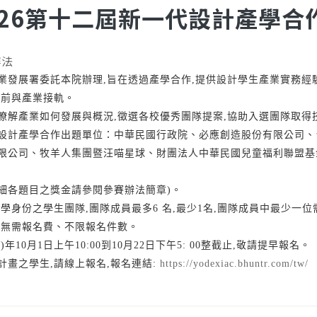
-2026第十二屆新一代設計產學合
辦法
業發展署委託本院辦理,旨在透過產學合作,提供設計學生產業實務經
提前與產業接軌。
瞭解產業如何發展與概況,徵選各校優秀團隊提案,協助入選團隊取得
設計產學合作出題單位：中華民國行政院、必應創造股份有限公司、
限公司、牧羊人集團暨汪喵星球、財團法人中華民國兒童福利聯盟基
詳細各題目之獎金請參閱參賽辦法簡章)。
學身份之學生團隊,團隊成員最多6 名,最少1名,團隊成員中最少一
:無需報名費、不限報名件數。
)年10月1日上午10:00到10月22日下午5: 00整截止,敬請提早報名。
計畫之學生,請線上報名,報名連結:
https://yodexiac.bhuntr.com/tw/