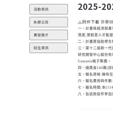
2025
活動資訊
附件下載
參賽
系辦公告
一、計畫係經濟部產
實習徵才
落差,使創意人才能
二、計畫將協助學生
招生資訊
三、第十二屆新一代
研究開發中心股份有
Gamania橘子集團。
四、總獎金144萬(
五、報名資格:擁有在
六、報名費用與件數
七、報名時間:本(114
八、旨述欲投件參加