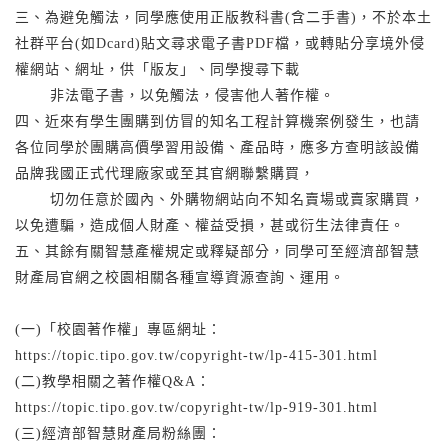
三、為避免觸法，同學應使用正版教科書(含二手書)，不於本土
社群平台(如Dcard)貼文尋求電子書PDF檔，或轉貼分享境外侵
權網站、網址，供「版友」、同學搜尋下載
非法電子書，以免觸法，侵害他人著作權。
四、近來有學生團購到仿冒的知名工程計算機案例發生，也請
各位同學於團購高價學習用設備、產品時，應多方查明該設備
品牌我國正式代理廠家或至其官網聯繫購買，
切勿任意於國內、外購物網站向不知名賣場或賣家購買，
以免遭騙，造成個人財產、權益受損，甚或衍生法律責任。
五、其餘有關智慧產權規定或釋疑部分，同學可至經濟部智慧
財產局官網之校園相關各種宣導資源查詢、運用。
(一)「校園著作權」專區網址：
https://topic.tipo.gov.tw/copyright-tw/lp-415-301.html
(二)教學相關之著作權Q&A：
https://topic.tipo.gov.tw/copyright-tw/lp-919-301.html
(三)經濟部智慧財產局粉絲團：