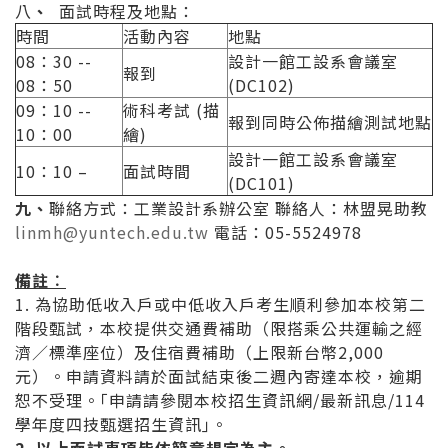
八
、
面試時程及地點：
時間
活動內容
地點
08：30 --
設計一館工設系會議室
報到
08：50
(DC102)
09：10 --
術科考試 (描
報到同時公佈描繪測試地點
10：00
繪)
設計一館工設系會議室
10：10 –
面試時間
(DC101)
九、
聯絡方式：工業設計系辦公室 聯絡人：林盟晃助教
linmh@yuntech.edu.tw
電話：05-5524978
備註︰
1. 為協助低收入戶或中低收入戶考生順利參加本校第二
階段甄試，本校提供交通費補助（限搭乘公共運輸之經
濟／標準座位）及住宿費補助（上限新台幣2,000
元）。申請資料請於面試結束後二週內寄達本校，逾期
恕不受理。｢申請請參閱本校招生資訊網/最新訊息/114
學年度四技甄選招生資訊｣。