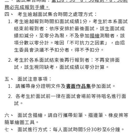
務必完成報到手續。
四
、
考生逾越面試集合時間之處理方式：
考生逾越報到時間扣面試成績1分，考生於本系面試
結束前報到者：依序安排於最後面試，該生面試成
績扣減分，至零分為限，不及參加
描繪
測驗者，該
項分數以零分計。唯因「不可抗力之因素」，由招
生委員會決議不予扣分者，得不予扣分。
考生於各系面試結束後再行報到者：不再安排面
試，該生視同缺考，面試成績以零分計算。
五
、
面試注意事項：
請攜帶身分證明文件及
書面作品集
參加面試。
各考生於面試前一律在面試會場前等待唱名進行面
試。
六
、
面試含描繪，請自行攜帶鉛筆、描邊筆、橡皮擦等
簡單繪圖工具。
七
、
面試進行方式：每人面試時間5分30秒至6分鐘。