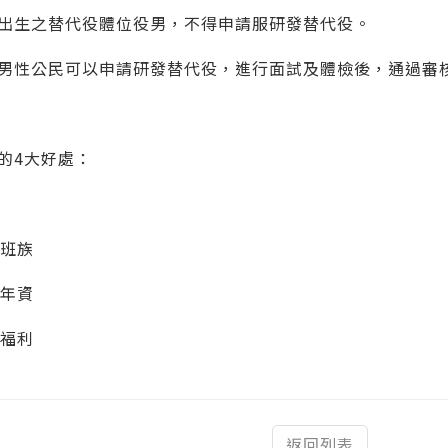
以後出生之替代役體位役男，不得申請服研發替代役。
男性公民可以申請研發替代役，進行面試及體檢後，通過審
的4大好處：
上班族
作年資
工福利
返回列表