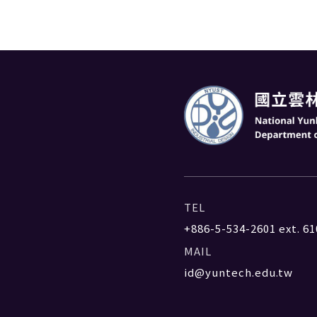
TEL
+886-5-534-2601
ext. 61
MAIL
id@yuntech.edu.tw