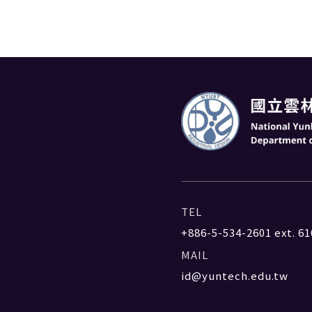
TEL
+886-5-534-2601
ext. 61
MAIL
id@yuntech.edu.tw