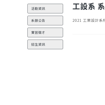
工設系 系所
活動資訊
2021 工業設計系
系辦公告
實習徵才
招生資訊