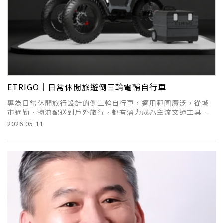
ETRIGO｜日常休閒旅遊倒三輪電輔自行車
專為日常休閒旅行設計的倒三輪自行車，適用範圍廣泛，從城
市通勤、物流配送到戶外旅行，都有潛力成為主流交通工具之
一。透過設計提升穩定性、減少能耗，使其更適應現代社會的
2026.05.11
需求 。