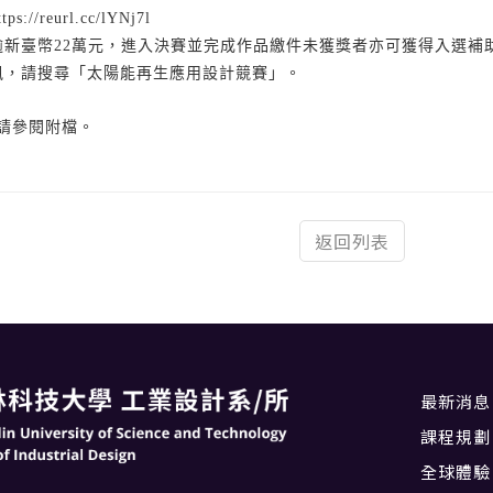
://reurl.cc/lYNj7l
逾新臺幣22萬元，進入決賽並完成作品繳件未獲獎者亦可獲得入選補助金
資訊，請搜尋「太陽能再生應用設計競賽」。
請參閱附檔。
返回列表
最新消息
課程規劃
全球體驗