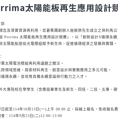
orrima太陽能板再生應用設計
簡章
理念及落實資源再利用，宏碁集團創辦人施振榮先生成立之保利馬公司（
 Porrima 太陽能板再生應用設計競賽」，以「創新設計X循環
排太陽能船退役光電模組賦予新生命，促進循環經濟之發展與實踐。
：
對廢棄太陽電池模組再利用議題之關注。
者以跨領域思維，探索材料再生、創意設計與實務應用之多元可能。
新與循環永續，並培育具備永續意識與行動力之人才。
外大專院校在學學生（含應屆畢業生及新生、四技、二技、五專、碩
日起至114年10月13日(一)上午 08:00 止，採線上報名，免收報名
：114年9月23日(二)12:00–13:00