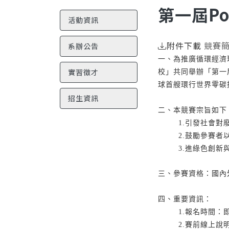
第一屆P
活動資訊
附件下載
競賽
系辦公告
一、為推廣循環經濟
實習徵才
校」共同舉辦「第一屆
球首艘環行世界零碳
招生資訊
二、本競賽宗旨如下
1.引發社會
2.鼓勵參賽
3.進綠色創
三、參賽資格：國內
四、重要資訊：
1.報名時間：即
2.賽前線上說明會