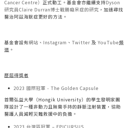
Cancer Centre）
正式動工。基金會亦繼續支持
Dyson
研究員Claire Durran博士戰勝癡呆症的研究
，加速尋找
醫治阿茲海默症更好的方法。
基金會設有
網站
、
Instagram
、
Twitter
及
YouTube
頻
道
。
歷屆得獎者
2023 國際冠軍 - The Golden Capsule
首爾弘益大學（Hongik University）的學生發明家團
隊設計了一種非動力且無需手持的靜脈注射裝置，協助
醫護人員減輕災難救援中的負擔。
2023 台灣區冠軍 – EPICURSUS