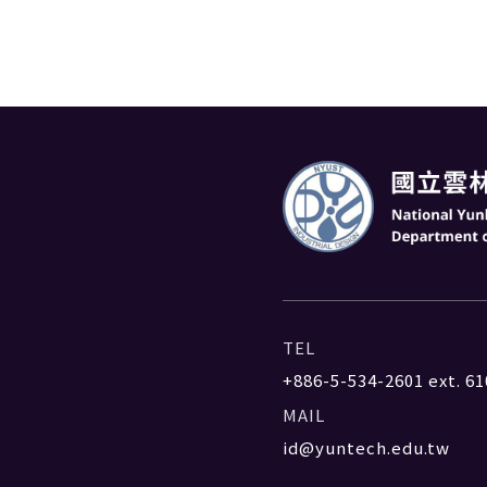
TEL
+886-5-534-2601
ext. 61
MAIL
id@yuntech.edu.tw